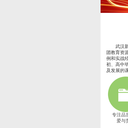
武汉
团教育资
例和实战
初、高中
及发展的
专注品
爱与