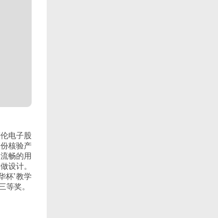
精伦电子股
身份核验产
和流畅的用
发做设计。
新华杯’教学
获三等奖。