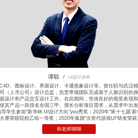
谭聪
/
UI设计讲师
、C4D、图标设计、界面设计、卡通形象设计等。曾任职与武汉
司（上市公司）设计总监，负责带领团队完成基于人脸识别的
界面设计和产品交互设计工作。在此期间，凭借良好的视觉表现
使其产品一跃排名全国三甲。擅长分析项目需求，从需求中出
指导学生参加“新华杯 UI设计方向”you秀奖；2020年“第十七届‘
大赛荣获院校乙组一等奖；2020年集团“次世代游戏UI“研发荣
和老师聊聊