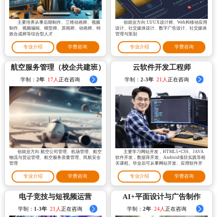
主要培养从事后期制作、三维动画师、视频
创就业方向:UI/UX设计师、Web和移动应用
制作、视频编辑、模型师、原画师、动画师、特
设计、社交媒体设计、数字广告设计、社交媒体
效合成师等综合型人才
管理与策划
专业介绍
学费咨询
专业介绍
学费咨询
航空服务管理（校企共建班）
云软件开发工程师
学制：
2年
19人
正在咨询
学制：
2-3年
16人
正在咨询
创就业方向:航空公司管理、机场管理、航空
主要学习网站开发，HTML5+CSS、JAVA
物流与货运管理、航空服务质量管理、民航安全
软件开发，数据库开发、Android项目实践等相
管理
关课程。毕业后可从事网站开发、应用软件开
发、软件项目研发等相关工作
专业介绍
学费咨询
专业介绍
学费咨询
电子竞技与短视频运营
AI+平面设计与广告制作
学制：
1-3年
24人
正在咨询
学制：
2年
20人
正在咨询