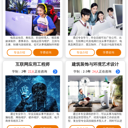
电竞运动员、教练员、职业经理人、视音频
通过专业学习，毕业后能可在广告公司、出
媒体制作、赛事承办、场地运营与维护、主持与
版社、互联网公司及电商行业从事平面设计、电
主播、转播与游戏研发。也可从事视频制作和影
商及网页设计、图文制作、广告设计包装等相关
片特效制作
工作。
专业介绍
学费咨询
专业介绍
学费咨询
互联网应用工程师
建筑装饰与环境艺术设计
学制：
2年
21人
正在咨询
学制：
2-3年
24人
正在咨询
通过专业学习，毕业后能从事平面设计、电
通过本专业课程的学习，可以从事与城市轨
脑绘图、网络维护、硬件维护、电商运营、电子
道交通运营管理生产、经营与服务工作的应用
商务等相关工作
型、复合型专业高技能技术型人才，同时可以进
一步胜任从事城市轨道交通运营组织、指挥和管
理工作、行车调度指挥、客运服务、行车指挥