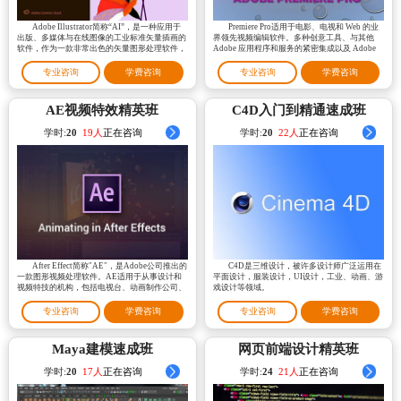
Adobe Illustrator简称“AI”，是一种应用于
Premiere Pro适用于电影、电视和 Web 的业
出版、多媒体与在线图像的工业标准矢量插画的
界领先视频编辑软件。多种创意工具、与其他
软件，作为一款非常出色的矢量图形处理软件，
Adobe 应用程序和服务的紧密集成以及 Adobe
AI广泛被应用于印刷出版、海报书籍排版、专业
Sensei 的强大功能可帮助您将素材打造成为精美
插画、多媒体图像处理与互联网页面的制作等，
的影片和视频。
专业咨询
学费咨询
专业咨询
学费咨询
也可以为线稿提供较高的精度与控制，适合生产
任何小型设计到大型的复杂项目。
AE视频特效精英班
C4D入门到精通速成班
学时:
20
22人
正在咨询
学时:
20
18人
正在咨询
After Effect简称"AE"，是Adobe公司推出的
C4D是三维设计，被许多设计师广泛运用在
一款图形视频处理软件。AE适用于从事设计和
平面设计，服装设计，UI设计，工业、动画、游
视频特技的机构，包括电视台、动画制作公司、
戏设计等领域。
个人后期制作工作室以及多媒体工作室。属于层
类型后期软件。
专业咨询
学费咨询
专业咨询
学费咨询
Maya建模速成班
网页前端设计精英班
学时:
20
21人
正在咨询
学时:
24
19人
正在咨询