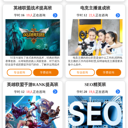
英雄联盟战术提高班
电竞主播速成班
学时:
16
18人
正在咨询
学时:
12
22人
正在咨询
S1至今诞生了各式各样的战术，经典好用的
电竞主播的岗位职责是做什么工作的,招聘电
赛事套路，出奇制胜的路人局脏套路，对于成为
竞主播的工作内容和职责,应聘做电竞主播需要具
职业选手或想要提升技巧的你，了解并运用战术
备什么条件。
是不可或缺的一部分。
专业咨询
学费咨询
专业咨询
学费咨询
英雄联盟手游RANK提高班
SEO精英班
学时:
12
19人
正在咨询
学时:
20
18人
正在咨询