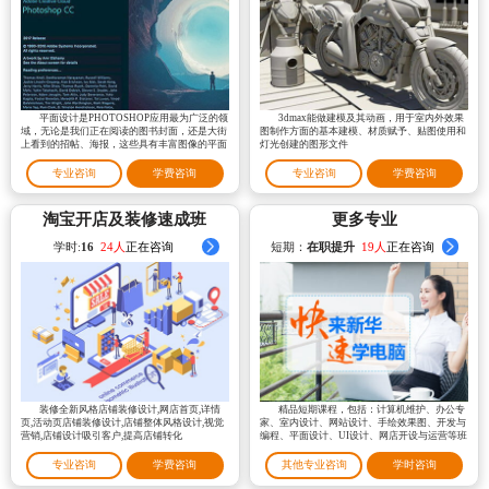
平面设计是PHOTOSHOP应用最为广泛的领
3dmax能做建模及其动画，用于室内外效果
域，无论是我们正在阅读的图书封面，还是大街
图制作方面的基本建模、材质赋予、贴图使用和
上看到的招帖、海报，这些具有丰富图像的平面
灯光创建的图形文件
印刷品，基本上都需要Photoshop
专业咨询
学费咨询
专业咨询
学费咨询
淘宝开店及装修速成班
更多专业
学时:
16
19人
正在咨询
短期：
在职提升
23人
正在咨询
装修全新风格店铺装修设计,网店首页,详情
精品短期课程，包括：计算机维护、办公专
页,活动页店铺装修设计,店铺整体风格设计,视觉
家、室内设计、网站设计、手绘效果图、开发与
营销,店铺设计吸引客户,提高店铺转化
编程、平面设计、UI设计、网店开设与运营等班
级课程
专业咨询
学费咨询
其他专业咨询
学时咨询