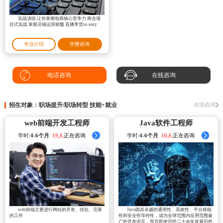
实战演练 让你掌握电商核心竞争力 商业项
目式实战 掌握店铺运营精髓 直播带货so easy
专业介绍
学费咨询
电话咨询
在线咨询
招生对象：职场提升/职场转型 技能+就业
在线咨询
web前端开发工程师
Java软件工程师
学时:
4-6个月
23人
正在咨询
学时:
4-6个月
17人
正在咨询
web前端主要进行网站的开发、优化、完善
Java因其卓越的通用性、高效性、平台移植
的工作
性和安全性等特性，成为全球范围内应用范围最
广的开发语言，而且即使历经二十余年发展仍然