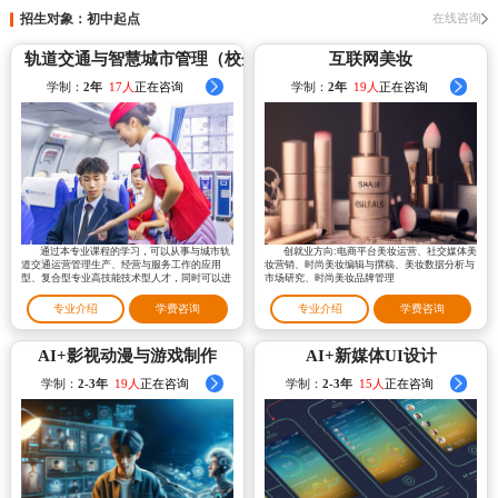
招生对象：初中起点
在线咨询
轨道交通与智慧城市管理（校企共建班）
互联网美妆
学制：
2年
23人
正在咨询
学制：
2年
23人
正在咨询
通过本专业课程的学习，可以从事与城市轨
创就业方向:电商平台美妆运营、社交媒体美
道交通运营管理生产、经营与服务工作的应用
妆营销、时尚美妆编辑与撰稿、美妆数据分析与
型、复合型专业高技能技术型人才，同时可以进
市场研究、时尚美妆品牌管理
一步胜任从事
专业介绍
学费咨询
专业介绍
学费咨询
AI+影视动漫与游戏制作
AI+新媒体UI设计
学制：
2-3年
20人
正在咨询
学制：
2-3年
15人
正在咨询