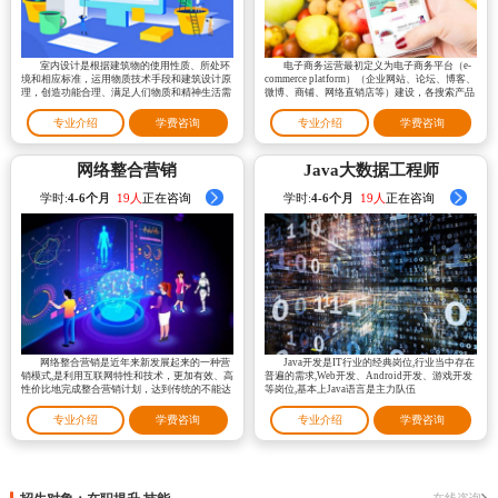
室内设计是根据建筑物的使用性质、所处环
电子商务运营最初定义为电子商务平台（e-
境和相应标准，运用物质技术手段和建筑设计原
commerce platform）（企业网站、论坛、博客、
理，创造功能合理、满足人们物质和精神生活需
微博、商铺、网络直销店等）建设，各搜索产品
要的室内环境
优化推广，电子商务平台维护重建、扩展以及网
络产品研发及盈利
专业介绍
学费咨询
专业介绍
学费咨询
网络整合营销
Java大数据工程师
学时:
4-6个月
22人
正在咨询
学时:
4-6个月
23人
正在咨询
网络整合营销是近年来新发展起来的一种营
Java开发是IT行业的经典岗位,行业当中存在
销模式,是利用互联网特性和技术，更加有效、高
普遍的需求,Web开发、Android开发、游戏开发
性价比地完成整合营销计划，达到传统的不能达
等岗位,基本上Java语言是主力队伍
到的高效客户关系管理等，从而精准地实施营销
策略，实现企业营销的高效率、低成本、大影响
专业介绍
学费咨询
专业介绍
学费咨询
在线咨询