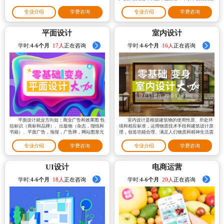
在行业内保持着“常青树”的地位
专业介绍
学费咨询
专业介绍
学费咨询
平面设计
室内设计
学时:
4-6个月
21人
正在咨询
学时:
4-6个月
18人
正在咨询
平面设计就业方向如：商业广告和效果图 包
室内设计是根据建筑物的使用性质、所处环
括标识（商标和品牌）、出版物（杂志，报纸和
境和相应标准，运用物质技术手段和建筑设计原
书籍）、平面广告，海报，广告牌，网站图形元
理，创造功能合理、满足人们物质和精神生活需
素、标志和产品包装
要的室内环境
专业介绍
学费咨询
专业介绍
学费咨询
UI设计
电商运营
学时:
4-6个月
20人
正在咨询
学时:
4-6个月
23人
正在咨询