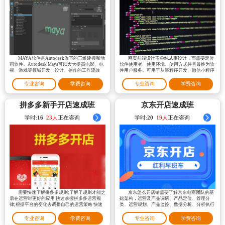
MAYA软件是Autodesk旗下的三维建模和动
网页前端设计不单纯从事设计，而需要定位
画软件。Autodesk Maya可以大大提高电影、电
软件使用者、使用环境、使用方式并且最终为软
视、游戏等领域开发、设计、创作的工作流效
件用户服务。可用于从事程序开发、微信小程序
率。
、网页设计、网站建设等模块工作。
专业咨询
学费咨询
专业咨询
学费咨询
拼多多新手开店速成班
京东开店速成班
学时:
16
16人
正在咨询
学时:
20
20人
正在咨询
需要快速了解拼多多规则;了解了规则才能之
京东怎么开店铺需要了解京东电商团队的基
后在运营时更好的应用 快速掌握拼多多运营规
础架构，运营及产品调研、产品定位、管理分
律;根据平台的变化去调整自己的运营策略 快速
类、运营规划、产品监控、数据分析、分析执行
掌握拼多多运营技巧;运营中的思路技巧尤为关
及跟进等等。
键。
专业咨询
学费咨询
专业咨询
学费咨询