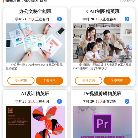
招生对象：在职提升 技能
办公文秘全能班
CAD制图精英班
学时:
24
23人
正在咨询
学时:
20
21人
正在咨询
办公三件套：word excel ppt 文秘工作让你
设计图纸，无论是设计人员还是施工人员对
轻松搞定
CAD都要有一定了解和认识
专业咨询
学费咨询
专业咨询
学费咨询
AI设计精英班
Pr视频剪辑精英班
学时:
28
23人
正在咨询
学时:
20
16人
正在咨询