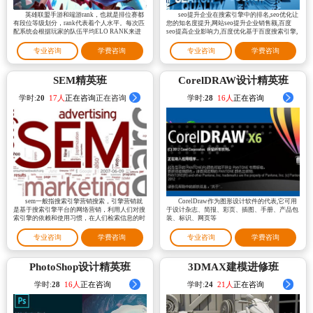
英雄联盟手游和端游rank，也就是排位赛都
seo提升企业在搜索引擎中的排名,seo优化让
有段位等级划分，rank代表着个人水平。每次匹
您的知名度提升,网站seo提升企业销售额,百度
配系统会根据玩家的队伍平均ELO RANK来进
seo提高企业影响力,百度优化基于百度搜索引擎,
行分配队伍。
网站优化让网站排在靠前的位置
专业咨询
学费咨询
专业咨询
学费咨询
SEM精英班
CorelDRAW设计精英班
学时:
20
16人
正在咨询
正在咨询
学时:
28
23人
正在咨询
sem一般指搜索引擎营销搜索，引擎营销就
CorelDraw作为图形设计软件的代表,它可用
是基于搜索引擎平台的网络营销，利用人们对搜
于设计杂志、简报、彩页、插图、手册、产品包
索引擎的依赖和使用习惯，在人们检索信息的时
装、标识、网页等
候将信息传递给目标用户
专业咨询
学费咨询
专业咨询
学费咨询
PhotoShop设计精英班
3DMAX建模进修班
学时:
28
21人
正在咨询
学时:
24
20人
正在咨询